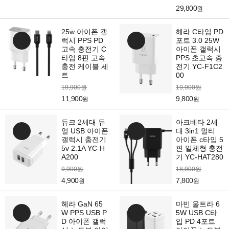
29,800
원
25w 아이폰 갤
헤라 C타입 PD
럭시 PPS PD
포트 3.0 25W
고속 충전기 C
아이폰 갤럭시
타입 8핀 고속
PPS 초고속 충
충전 케이블 세
전기 YC-F1C2
트
00
19,900원
19,900원
11,900
9,800
원
원
듀크 2세대 듀
아크베타 2세
얼 USB 아이폰
대 3in1 멀티
갤럭시 충전기
아이폰 c타입 5
5v 2.1A YC-H
핀 일체형 충전
A200
기 YC-HAT280
9,900원
18,900원
4,900
7,800
원
원
헤라 GaN 65
마빈 울트라 6
W PPS USB P
5W USB C타
D 아이폰 갤럭
입 PD 4포트