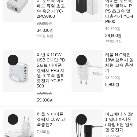
시 노트북 아이
아이폰 노트북
패드 듀얼 초고
맥북 갤럭시 P
속 충전기 YC-
PS 초고속 멀
2PCA400
티충전기 YC-4
P600
39,800원
49,800원
34,800
원
39,800
원
340원 적립
390원 적립
마빈 X 110W
라울 N C타입
USB C타입 PD
18W 갤럭시 일
5포트 아이폰
체형 고속 충전
갤럭시 PPS 지
기
원 초고속 멀티
13,400원
충전기 YC-5P
8,900
원
500
59,900원
59,800
원
하울 N 아이폰
아크베타 N 3in
갤럭시 18W 고
1 멀티 아이폰
속충전기
c타입 5핀 일체
형 충전기
7,400원