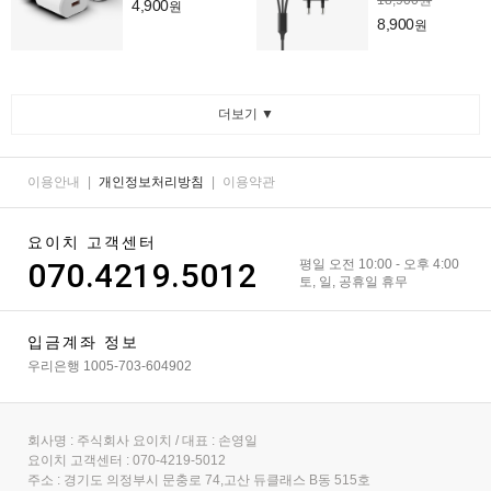
18,900원
4,900
원
8,900
원
더보기 ▼
이용안내
|
개인정보처리방침
|
이용약관
요이치 고객센터
070.4219.5012
평일 오전 10:00 - 오후 4:00
토, 일, 공휴일 휴무
입금계좌 정보
우리은행 1005-703-604902
회사명 : 주식회사 요이치 / 대표 : 손영일
요이치 고객센터 : 070-4219-5012
주소 : 경기도 의정부시 문충로 74,고산 듀클래스 B동 515호