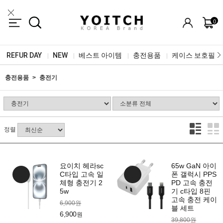
0
REFUR DAY
NEW
베스트 아이템
충전용품
케이스 보호필름
|
|
|
|
충전용품
충전기
정렬
요이치 헤라sc
65w GaN 아이
C타입 고속 일
폰 갤럭시 PPS
체형 충전기 2
PD 고속 충전
5w
기 c타입 8핀
고속 충전 케이
6,900원
블 세트
6,900
원
39,800원