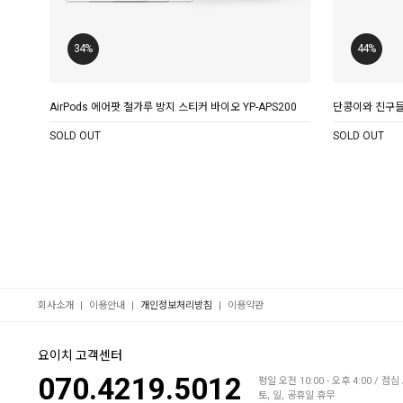
34%
44%
AirPods 에어팟 철가루 방지 스티커 바이오 YP-APS200
단콩이와 친구들
SOLD OUT
SOLD OUT
|
|
|
회사소개
이용안내
개인정보처리방침
이용약관
요이치 고객센터
070.4219.5012
평일 오전 10:00 - 오후 4:00 / 점심 
토, 일, 공휴일 휴무