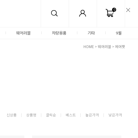
0
웨어러블
차량용품
기타
9월
HOME
>
웨어러블
>
에어팟
신상품
상품명
클릭순
베스트
높은가격
낮은가격