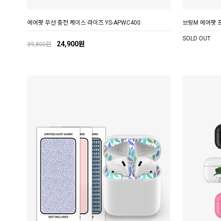
에어팟 무선 충전 케이스 라이즈 YS-APWC400
브링M 에어팟 프
SOLD OUT
24,900원
39,800원