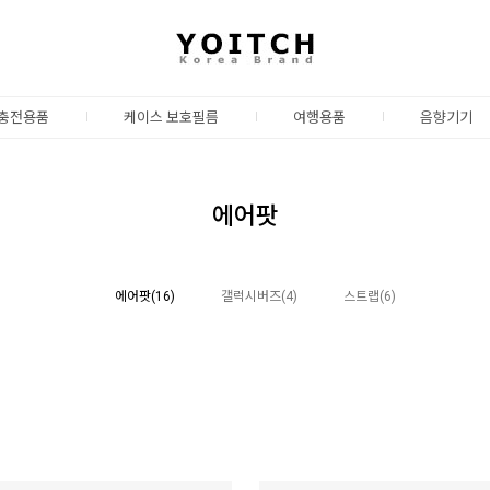
충전용품
케이스 보호필름
여행용품
음향기기
에어팟
에어팟(16)
갤럭시버즈(4)
스트랩(6)