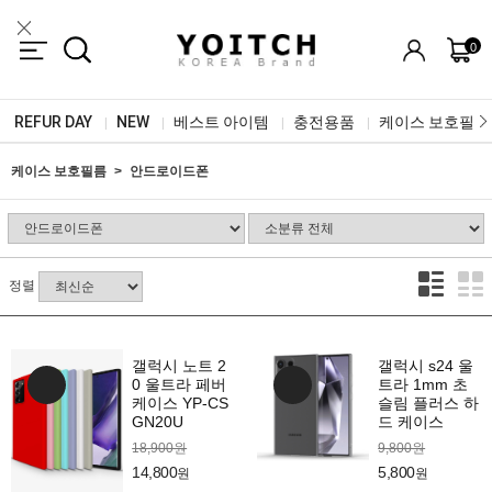
0
REFUR DAY
NEW
베스트 아이템
충전용품
케이스 보호필름
|
|
|
|
케이스 보호필름
안드로이드폰
정렬
갤럭시 노트 2
갤럭시 s24 울
0 울트라 페버
트라 1mm 초
케이스 YP-CS
슬림 플러스 하
GN20U
드 케이스
18,900원
9,800원
14,800
5,800
원
원