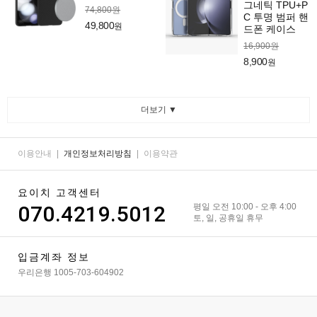
그네틱 TPU+P
74,800원
C 투명 범퍼 핸
49,800
원
드폰 케이스
16,900원
8,900
원
더보기 ▼
이용안내
|
개인정보처리방침
|
이용약관
요이치 고객센터
070.4219.5012
평일 오전 10:00 - 오후 4:00
토, 일, 공휴일 휴무
입금계좌 정보
우리은행 1005-703-604902