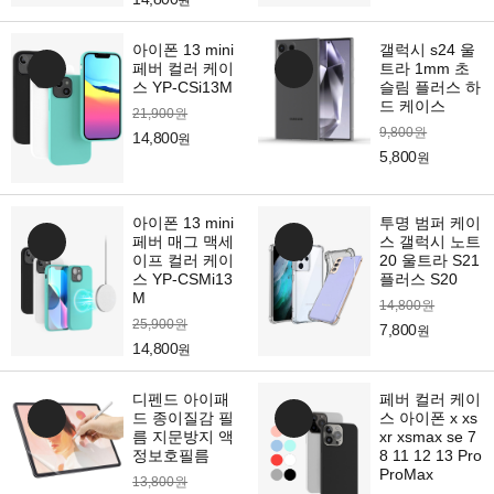
원
아이폰 13 mini
갤럭시 s24 울
페버 컬러 케이
트라 1mm 초
스 YP-CSi13M
슬림 플러스 하
드 케이스
21,900원
9,800원
14,800
원
5,800
원
아이폰 13 mini
투명 범퍼 케이
페버 매그 맥세
스 갤럭시 노트
이프 컬러 케이
20 울트라 S21
스 YP-CSMi13
플러스 S20
M
14,800원
25,900원
7,800
원
14,800
원
디펜드 아이패
페버 컬러 케이
드 종이질감 필
스 아이폰 x xs
름 지문방지 액
xr xsmax se 7
정보호필름
8 11 12 13 Pro
ProMax
13,800원