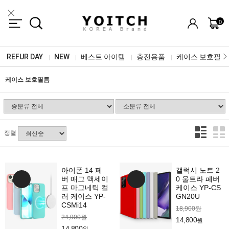
0
REFUR DAY
NEW
베스트 아이템
충전용품
케이스 보호필름
|
|
|
|
케이스 보호필름
정렬
아이폰 14 페
갤럭시 노트 2
버 매그 맥세이
0 울트라 페버
프 마그네틱 컬
케이스 YP-CS
러 케이스 YP-
GN20U
CSMi14
18,900원
24,900원
14,800
원
14,800