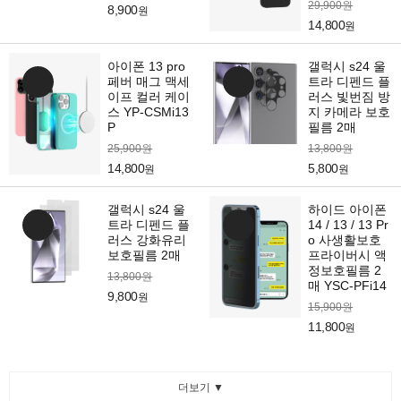
29,900원
8,900
원
14,800
원
아이폰 13 pro
갤럭시 s24 울
페버 매그 맥세
트라 디펜드 플
이프 컬러 케이
러스 빛번짐 방
스 YP-CSMi13
지 카메라 보호
P
필름 2매
25,900원
13,800원
14,800
5,800
원
원
갤럭시 s24 울
하이드 아이폰
트라 디펜드 플
14 / 13 / 13 Pr
러스 강화유리
o 사생활보호
보호필름 2매
프라이버시 액
정보호필름 2
13,800원
매 YSC-PFi14
9,800
원
15,900원
11,800
원
더보기 ▼