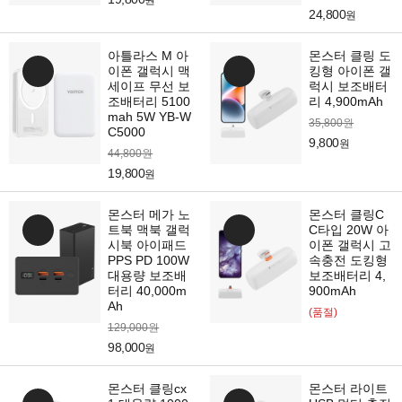
원
24,800
원
아틀라스 M 아
몬스터 클링 도
이폰 갤럭시 맥
킹형 아이폰 갤
세이프 무선 보
럭시 보조배터
조배터리 5100
리 4,900mAh
mah 5W YB-W
35,800원
C5000
9,800
원
44,800원
19,800
원
몬스터 메가 노
몬스터 클링C
트북 맥북 갤럭
C타입 20W 아
시북 아이패드
이폰 갤럭시 고
PPS PD 100W
속충전 도킹형
대용량 보조배
보조배터리 4,
터리 40,000m
900mAh
Ah
(품절)
129,000원
98,000
원
몬스터 클링cx
몬스터 라이트