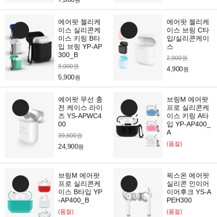
원
에어팟 젤리케
에어팟 젤리케
이스 실리콘케
이스 브링 C타
이스 키링 B타
입/실리콘케이
입 브링 YP-AP
스
300_B
2,900원
9,900원
4,900
원
5,900
원
에어팟 무선 충
브링M 에어팟
전 케이스 라이
프로 실리콘케
즈 YS-APWC4
이스 키링 A타
00
입 YP-AP400_
A
39,800원
(품절)
24,900
원
브링M 에어팟
픽스온 에어팟
프로 실리콘케
실리콘 인이어
이스 B타입 YP
이어후크 YS-A
-AP400_B
PEH300
(품절)
(품절)