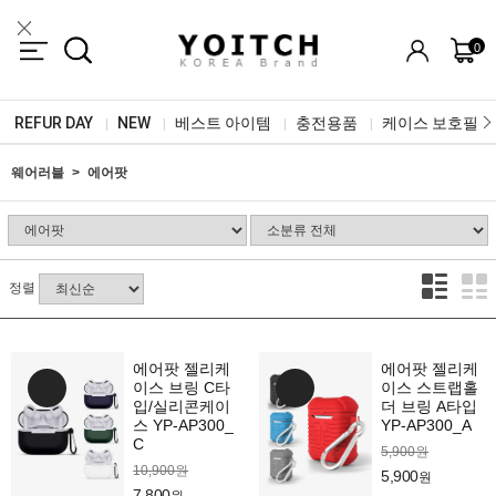
0
REFUR DAY
NEW
베스트 아이템
충전용품
케이스 보호필름
|
|
|
|
웨어러블
에어팟
정렬
에어팟 젤리케
에어팟 젤리케
이스 브링 C타
이스 스트랩홀
입/실리콘케이
더 브링 A타입
스 YP-AP300_
YP-AP300_A
C
5,900원
10,900원
5,900
원
7,800