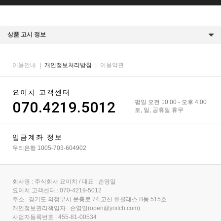
상품 고시 정보
이용안내
|
개인정보처리방침
|
이용약관
요이치 고객센터
070.4219.5012
평일 오전 10:00 - 오후 4:00
토, 일, 공휴일 휴무
입금계좌 정보
우리은행 1005-703-604902
회사명 : 주식회사 요이치 / 대표 : 손영일
요이치 고객센터 : 070-4219-5012
주소 : 경기도 의정부시 문충로 74,고산 듀클래스 B동 515호
개인정보관리책임자 : 손영일(open@yoitch.com)
사업자등록번호 : 455-81-00534