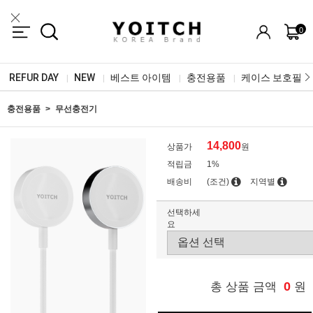
0
REFUR DAY
NEW
베스트 아이템
충전용품
케이스 보호필름
|
|
|
|
충전용품
무선충전기
14,800
상품가
원
적립금
1%
배송비
(조건)
지역별
선택하세
요
0
총 상품 금액
원