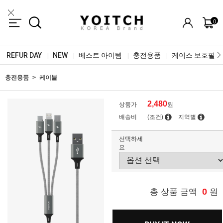
0
REFUR DAY
NEW
베스트 아이템
충전용품
케이스 보호필름
|
|
|
|
충전용품
케이블
2,480
상품가
원
배송비
(조건)
지역별
선택하세
요
0
총 상품 금액
원