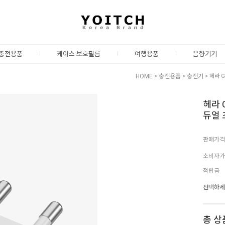
충전용품
케이스 보호필름
여행용품
음향기기
HOME
>
충전용품
>
충전기
> 헤라 
헤라 
듀얼 
판매가격
소비자가
적립금
선택하세
총 상