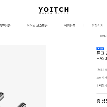
충전용품
케이스 보호필름
여행용품
음향기기
HOM
듀크 
HA20
판매가격
소비자가
선택하세
총 상